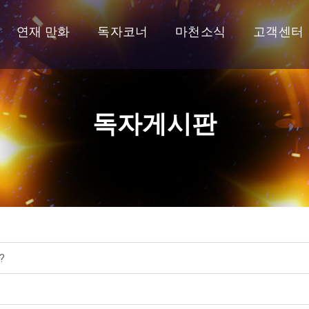
연재 만화
독자코너
마천소식
고객센터
독자게시판
?