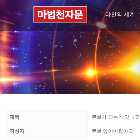
마천의 세계
제목
큐브가 되는거 맞나요
작성자
큐브 잃어버렸어요