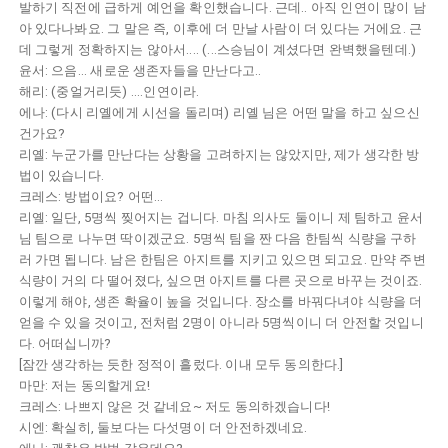
발하기 직전에 급하게 예언을 확인했습니다. 근데.. 아직 인연이 많이 남
아 있다나봐요. 그 말은 즉, 이후에 더 만날 사람이 더 있다는 거에요. 근
데 그렇게 정확하지는 않아서.... (...스승님이 계셨다면 완벽했을텐데.)
윤서: 으음... 새로운 생존자들을 만난다고..
해리: (중얼거리듯) ....인연이라.
에나: (다시 리옐에게 시선을 돌리며) 리옐 님은 어떤 말을 하고 싶으신
건가요?
리옐: 누군가를 만난다는 상황을 고려하지는 않았지만, 제가 생각한 방
법이 있습니다.
크레스: 방법이요? 어떤...
리옐: 일단, 5명씩 찢어지는 겁니다. 마침 의사도 둘이니 제 팀하고 윤서
님 팀으로 나누면 딱이겠군요. 5명씩 팀을 짠 다음 한팀씩 식량을 구하
러 가면 됩니다. 남은 한팀은 아지트를 지키고 있으면 되고요. 만약 주변
식량이 거의 다 떨어졌다, 싶으면 아지트를 다른 곳으로 바꾸는 것이죠.
이렇게 해야, 생존 확율이 높을 것입니다. 장소를 바꿔다녀야 식량을 더
얻을 수 있을 것이고, 전처럼 2명이 아니라 5명씩이니 더 안전할 것입니
다. 어떠십니까?
[잠깐 생각하는 듯한 정적이 흘렀다. 이내 모두 동의한다.]
마만: 저는 동의할게요!
크레스: 나쁘지 않은 것 같네요~ 저도 동의하겠습니다!
시엔: 확실히, 둘보다는 다섯명이 더 안전하겠네요.