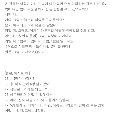
은 긴급한 상황이 아니면 밖에 나간 팀만 먼저 연락하는 걸로 하죠. 혹시
밖에 나간 팀이 무전을 하기 힘든 상황일 수도 있으니까요.
시엔: 네.
에나: 그럼 오늘부터 식량을 구해올까요?
윤서: 아무래도 그게 나을 것 같은데...
리옐: 뭐, 그래요. 어차피 하루종일 이곳에 박혀있을 수도 없고.
마만: (손을 번쩍 들며) 그럼 1팀부터 나가나요?
리옐: 네. 1팀부터 입니다. 그럼, 1팀은 일어나죠.
[1팀으로 정해진 멤버들이 나갈 준비를 한다.]
별몬: 그럼, 다녀오겠습니다!
.
.
.
[한편, 아지트 밖.]
??: ....5명만 나갔지?
??: 응. 아직 안에 5명 남아있어.
??: 정말로.... 이래도 되요....?
??: 생존하려면 어쩔 수 없잖아~
??: 리더, 진짜 지금 가도 되..? 들키지 않을까...
??: 5명 밖에 안 나가다니... 하긴, 식량을 버리고 다 같이 갈 수는 없지.
어쩔 수 없다. 그냥.. 시작해.