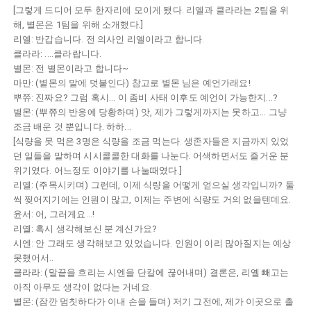
[그렇게 드디어 모두 한자리에 모이게 됐다. 리옐과 클라라는 2팀을 위
해, 별몬은 1팀을 위해 소개했다.]
리옐: 반갑습니다. 전 의사인 리옐이라고 합니다.
클라라: ....클라랍니다.
별몬: 전 별몬이라고 합니다~
마만: (별몬의 말에 덧붙인다) 참고로 별몬 님은 예언가래요!
뿌쮸: 진짜요? 그럼 혹시... 이 좀비 사태 이후도 예언이 가능한지...?
별몬: (뿌쮸의 반응에 당황하며) 앗, 제가 그렇게까지는 못하고... 그냥
조금 배운 것 뿐입니다. 하하...
[식량을 못 먹은 3명은 식량을 조금 먹는다. 생존자들은 지금까지 있었
던 일들을 말하며 시시콜콜한 대화를 나눈다. 어색하면서도 즐거운 분
위기였다. 어느정도 이야기를 나눌때였다.]
리옐: (주목시키며) 그런데, 이제 식량을 어떻게 얻으실 생각입니까? 둘
씩 찢어지기에는 인원이 많고, 이제는 주변에 식량도 거의 없을텐데요.
윤서: 어, 그러게요...!
리옐: 혹시 생각해보신 분 계신가요?
시엔: 안 그래도 생각해보고 있었습니다. 인원이 이리 많아질지는 예상
못했어서..
클라라: (말끝을 흐리는 시엔을 단칼에 끊어내며) 결론은, 리옐 빼고는
아직 아무도 생각이 없다는 거네요.
별몬: (잠깐 멈칫하다가 이내 손을 들며) 저기 그전에, 제가 이곳으로 출