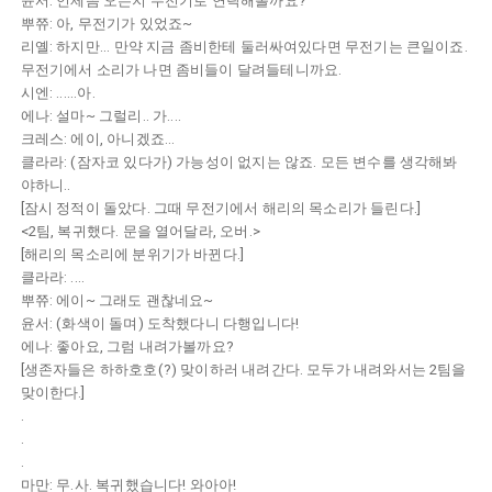
윤서: 언제쯤 오는지 무전기로 연락해볼까요?
뿌쮸: 아, 무전기가 있었죠~
리옐: 하지만... 만약 지금 좀비한테 둘러싸여있다면 무전기는 큰일이죠.
무전기에서 소리가 나면 좀비들이 달려들테니까요.
시엔: ......아.
에나: 설마~ 그럴리.. 가....
크레스: 에이, 아니겠죠...
클라라: (잠자코 있다가) 가능성이 없지는 않죠. 모든 변수를 생각해봐
야하니..
[잠시 정적이 돌았다. 그때 무전기에서 해리의 목소리가 들린다.]
<2팀, 복귀했다. 문을 열어달라, 오버.>
[해리의 목소리에 분위기가 바뀐다.]
클라라: ....
뿌쮸: 에이~ 그래도 괜찮네요~
윤서: (화색이 돌며) 도착했다니 다행입니다!
에나: 좋아요, 그럼 내려가볼까요?
[생존자들은 하하호호(?) 맞이하러 내려간다. 모두가 내려와서는 2팀을
맞이한다.]
.
.
.
마만: 무.사. 복귀했습니다! 와아아!