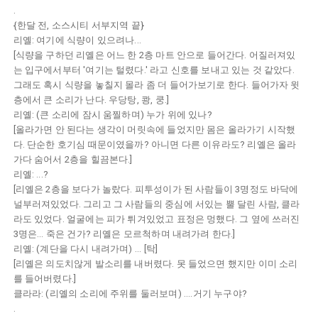
.
{한달 전, 소스시티 서부지역 끝}
리옐: 여기에 식량이 있으려나...
[식량을 구하던 리옐은 어느 한 2층 마트 안으로 들어간다. 어질러져있
는 입구에서부터 '여기는 털렸다.' 라고 신호를 보내고 있는 것 같았다.
그래도 혹시 식량을 놓칠지 몰라 좀 더 들어가보기로 한다. 들어가자 윗
층에서 큰 소리가 난다. 우당탕, 쾅, 쿵.]
리옐: (큰 소리에 잠시 움찔하며) 누가 위에 있나?
[올라가면 안 된다는 생각이 머릿속에 들었지만 몸은 올라가기 시작했
다. 단순한 호기심 때문이였을까? 아니면 다른 이유라도? 리옐은 올라
가다 숨어서 2층을 힐끔본다.]
리옐: ...?
[리옐은 2층을 보다가 놀랐다. 피투성이가 된 사람들이 3명정도 바닥에
널부러져있었다. 그리고 그 사람들의 중심에 서있는 뿔 달린 사람, 클라
라도 있었다. 얼굴에는 피가 튀겨있었고 표정은 멍했다. 그 옆에 쓰러진
3명은... 죽은 건가? 리옐은 모르척하며 내려가려 한다.]
리옐: (계단을 다시 내려가며) ... [탁]
[리옐은 의도치않게 발소리를 내버렸다. 못 들었으면 했지만 이미 소리
를 들어버렸다.]
클라라: (리옐의 소리에 주위를 둘러보며) ....거기 누구야?
.