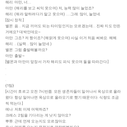
해리: 마만, 너....
마만: (해리를 보고 씨익 웃으며) 저, 능력 많이 늘었죠?
해리: (뭐라 말하려다가 말고 웃으며) .....그래. 많이, 늘었네.
[잠시 정적.]
별몬: 음... 지금 끼어도 되는 타이밍인지는 모르겠는데... 진짜 지도 만든
거에요? 대박인데요~
마만: 그죠? 저 짱이죠? (해맑게 웃으며) 사실 이거 처음 써봐요. 헤헤.
해리: ...(실력... 많이 늘었네.)
별몬: 그럼 출발해볼까요?
마만: 출발~
[별몬과 마만이 앞장서 가자 해리도 피식 웃으며 둘을 따라간다.]
.
.
.
{1팀}
[시간이 흐르고 오전 7시반쯤. 모든 생존자들이 일어나서 옥상으로 올라
왔다. 항상 일어나면 옥상으로 올라오기로 했기 때문이다. 식량도 조금
씩 먹는다.]
에나: 저희 이제 어떡하죠?
크레스: 2팀을 기다리는 게 낫지 않아요?
뿌쮸: 근데 언제 오는지도 모르잖아요.