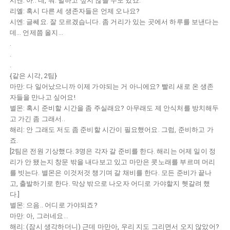
시엔: 아.. 네, 뭐. 말하고 싶지 않을 수도 있죠.
리옐: 혹시 다른 세 생존자들은 언제 오나요?
시엔: 글쎄요. 잘 모르겠습니다. 좀 거리가 있는 곳에서 하루를 보낸다는
데... 언제쯤 올지...
.
.
.
{같은 시각, 2팀}
마만: 다 일어났으니까 이제 가야되는 거 아니에요? 빨리 새로 온 생존
자들을 만나고 싶어요!
별몬: 혹시 준비할 시간을 좀 주실래요? 아무래도 제 안식처를 방치해두
고 가긴 좀 그래서..
해리: 안 그래도 저도 좀 준비할 시간이 필요했어요. 그럼, 준비하고 가
죠.
[2팀은 전원 기상했다. 3명은 각자 갈 준비를 한다. 해리는 어제 일이 정
리가 안 됐는지 창문 밖을 내다보고 있고 마만은 콧노래를 부르며 머리
를 빗는다. 별몬은 이것저것 챙기며 갈 채비를 한다. 모든 준비가 끝나
고, 출발하기로 한다. 막상 밖으로 나오자 어디로 가야할지 헷갈려 했
다.]
별몬: 으음.. 어디로 가야되죠?
마만: 아, 그러네요...
해리: (잠시 생각하더니) 근데 마만아, 우리 지도 그리면서 오지 않았어?