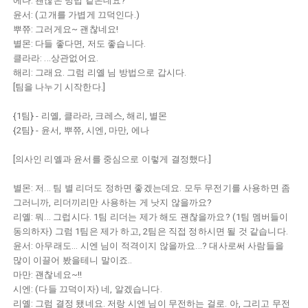
에나: 괜찮은 방법 같은데요?
윤서: (고개를 가볍게 끄덕인다.)
뿌쮸: 그러게요~ 괜찮네요!
별몬: 다들 좋다면, 저도 좋습니다.
클라라: ...상관없어요.
해리: 그래요. 그럼 리옐 님 방법으로 갑시다.
[팀을 나누기 시작한다.]
{1팀} - 리옐, 클라라, 크레스, 해리, 별몬
{2팀} - 윤서, 뿌쮸, 시엔, 마만, 에나
[의사인 리옐과 윤서를 중심으로 이렇게 결정했다.]
별몬: 저... 팀 별 리더도 정하면 좋겠는데요. 모두 무전기를 사용하면 좀
그러니까, 리더끼리만 사용하는 게 낫지 않을까요?
리옐: 뭐... 그럽시다. 1팀 리더는 제가 해도 괜찮을까요? (1팀 멤버들이
동의하자) 그럼 1팀은 제가 하고, 2팀은 직접 정하시면 될 것 같습니다.
윤서: 아무래도... 시엔 님이 적격이지 않을까요...? 대사로써 사람들을
많이 이끌어 봤을테니 말이죠..
마만: 괜찮네요~!!
시엔: (다들 끄덕이자) 네, 알겠습니다.
리옐: 그럼 결정 됐네요. 저랑 시엔 님이 무전하는 걸로. 아, 그리고 무전