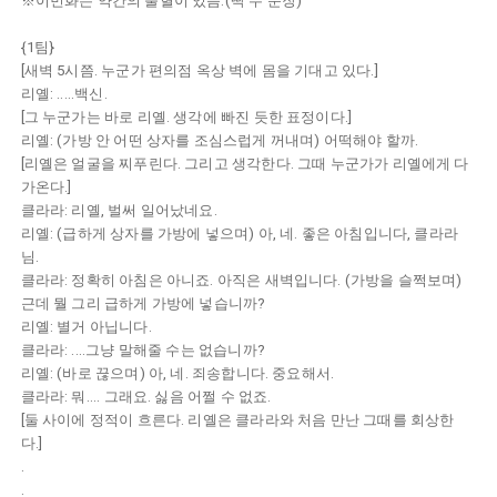
※이번화는 약간의 출혈이 있음.(딱 두 문장)
{1팀}
[새벽 5시쯤. 누군가 편의점 옥상 벽에 몸을 기대고 있다.]
리옐: .....백신.
[그 누군가는 바로 리옐. 생각에 빠진 듯한 표정이다.]
리옐: (가방 안 어떤 상자를 조심스럽게 꺼내며) 어떡해야 할까.
[리옐은 얼굴을 찌푸린다. 그리고 생각한다. 그때 누군가가 리옐에게 다
가온다.]
클라라: 리옐, 벌써 일어났네요.
리옐: (급하게 상자를 가방에 넣으며) 아, 네. 좋은 아침입니다, 클라라
님.
클라라: 정확히 아침은 아니죠. 아직은 새벽입니다. (가방을 슬쩍보며)
근데 뭘 그리 급하게 가방에 넣습니까?
리옐: 별거 아닙니다.
클라라: ....그냥 말해줄 수는 없습니까?
리옐: (바로 끊으며) 아, 네. 죄송합니다. 중요해서.
클라라: 뭐.... 그래요. 싫음 어쩔 수 없죠.
[둘 사이에 정적이 흐른다. 리옐은 클라라와 처음 만난 그때를 회상한
다.]
.
.