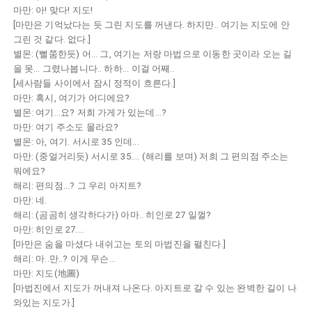
마만: 아! 맞다! 지도!
[마만은 기억났다는 듯 그린 지도를 꺼낸다. 하지만.. 여기는 지도에 안
그린 것 같다. 없다.]
별몬: (뻘쭘한듯) 어... 그, 여기는 저랑 마법으로 이동한 곳이라 오는 길
을 못... 그렸나봅니다.. 하하... 이걸 어째..
[세사람들 사이에서 잠시 정적이 흐른다.]
마만: 혹시, 여기가 어디에요?
별몬: 여기...요? 저희 가게가 있는데...?
마만: 여기 주소도 몰라요?
별몬: 아, 여기. 서시로 35 인데...
마만: (중얼거리듯) 서시로 35.... (해리를 보며) 저희 그 편의점 주소는
뭐에요?
해리: 편의점...? 그 우리 아지트?
마만: 네.
해리: (곰곰히 생각하다가) 아마.. 히인로 27 일껄?
마만: 히인로 27....
[마만은 숨을 마셨다 내쉬고는 토의 마법진을 펼친다.]
해리: 마..만..? 이게 무슨...
마만: 지도(地圖)
[마법진에서 지도가 꺼내져 나온다. 아지트로 갈 수 있는 완벽한 길이 나
와있는 지도가.]