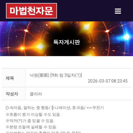
독자게시판
낙원(樂園) [9화:팀 3일차(1)]
제목
2026-03-07 08:23:45
작성자
클라라
()-속마음, 말하는 중 행동/ []-나레이션, 효과음/ <>-무전기
※흐름이 뭔가 이상할 수도 있음.
※억까(?)가 좀 있을 수 있음.
※분량 조절에 실패할 수 있음.