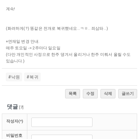
계속!
(화려하게(?) 똥같은 전개로 복귀했네요...ㅋㅎ.. 죄삼돠...)
+연재일 변경 안내.
매주 토요일 -> 2주마다 일요일
(다만 개인적인 사정으로 한주 댕겨서 올리거나 한주 미뤄서 올릴 수도
있습니다.)
#낙원
#복귀
목록
수정
삭제
글쓰기
댓글
[
7
]
작성자(*)
비밀번호