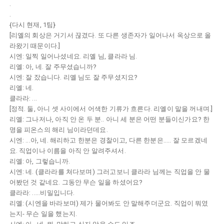
.
.
{다시 현재, 1팀}
[리옐의 회상은 거기서 끊겼다. 또 다른 생존자가 일어나서 옥상으로 올
라왔기 때문이다.]
시엔: 일찍 일어나셨네요. 리옐 님, 클라라 님.
리옐: 아, 네. 잘 주무셨습니까?
시엔: 잘 잤습니다. 리옐 님도 잘 주무셨지요?
리옐: 네.
클라라: ...
[정적. 둘, 아니 셋 사이에서 어색한 기류가 흐른다. 리옐이 말을 꺼내며.]
리옐: 그나저나, 아직 안 온 두 분.. 아니 세 분은 어떤 분들이신가요? 한
명을 피온스의 해리 님이라던데요.
시엔: ...아, 네. 해리하고 한분은 경찰이고, 다른 한분은..... 잘 모르겠네
요. 직업이나 이름을 아직 안 알려주셔서.
리옐: 아, 그렇습니까.
시엔: 네. (클라라를 쳐다보며) 그러고보니 클라라 님께는 직업을 안 물
어봤던 것 같네요. 그동안 무슨 일을 하셨어요?
클라라: .....비밀입니다.
리옐: (시엔을 바라보며) 제가 물어봐도 안 말해주더군요. 직업이 뭐였
는지- 무슨 일을 했는지.