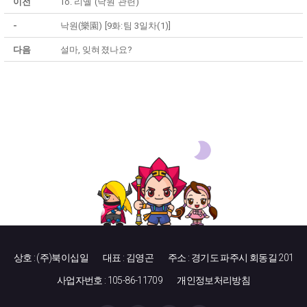
이전
To. 리옐 (낙원 관련)
-
낙원(樂園) [9화:팀 3일차(1)]
다음
설마, 잊혀졌나요?
상호 : (주)북이십일
대표 : 김영곤
주소 : 경기도 파주시 회동길 201
사업자번호 : 105-86-11709
개인정보처리방침