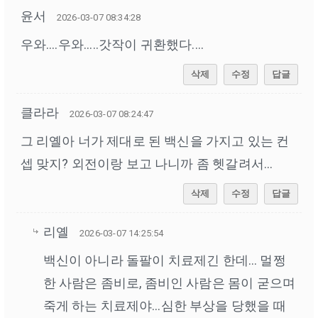
윤서
2026-03-07 08:34:28
우와....우와.....갓작이 귀환했다....
삭제
수정
답글
클라라
2026-03-07 08:24:47
그 리옐아 너가 제대로 된 백신을 가지고 있는 컨
셉 맞지? 외전이랑 보고 나니까 좀 헷갈려서...
삭제
수정
답글
리옐
2026-03-07 14:25:54
백신이 아니라 돌팔이 치료제긴 한데… 멀쩡
한 사람은 좀비로, 좀비인 사람은 몸이 굳으며
죽게 하는 치료제야…심한 부상을 당했을 때