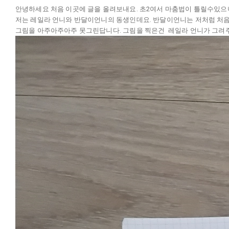
안녕하세요 처음 이곳에 글을 올려보내요. 초2여서 마춤법이 틀릴수있으니(
저는 레일라 언니와 반달이언니의 동생인데요. 반달이언니는 저처럼 처음 오
그림을 아주아주아주 못그린답니다. 그림을 찍은건 레일라 언니가 그려