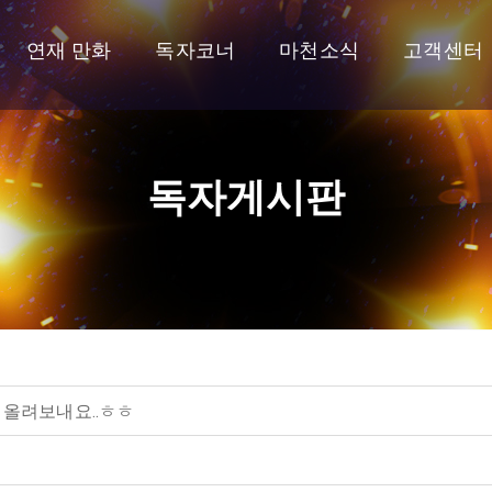
연재 만화
독자코너
마천소식
고객센터
독자게시판
 올려보내요..ㅎㅎ