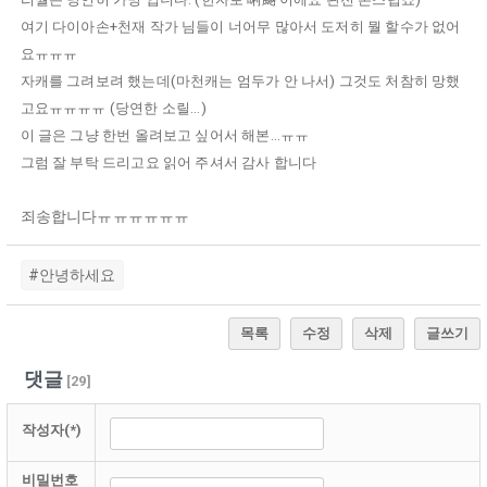
여기 다이아손+천재 작가 님들이 너어무 많아서 도저히 뭘 할수가 없어
요ㅠㅠㅠ
자캐를 그려보려 했는데(마천캐는 엄두가 안 나서) 그것도 처참히 망했
고요ㅠㅠㅠㅠ (당연한 소릴...)
이 글은 그냥 한번 올려보고 싶어서 해본...ㅠㅠ
그럼 잘 부탁 드리고요 읽어 주셔서 감사 합니다
죄송합니다ㅠㅠㅠㅠㅠㅠ
#안녕하세요
목록
수정
삭제
글쓰기
댓글
[
29
]
작성자(*)
비밀번호