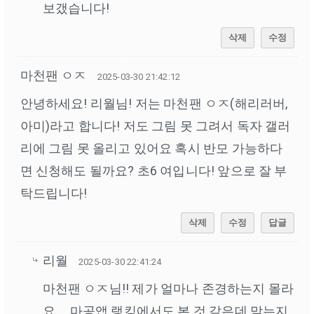
보갰습니다!
삭제
수정
마천팬 ㅇㅈ
2025-03-30 21:42:12
안녕하세요! 리월님! 저는 마천팬 ㅇㅈ(해리러버,
아미)라고 합니다! 저도 그림 못 그려서 독자 갤러
리에 그림 못 올리고 있어요 혹시 반모 가능하다
면 신청해도 될까요? 초6 여입니다! 앞으로 잘 부
탁드립니다!
삭제
수정
답글
리월
2025-03-30 22:41:24
마천팬 ㅇㅈ님!! 제가 얼마나 존경하는지 몰라
요.... 마공앱 랭킹에서도 본 것 같은데 맞는지