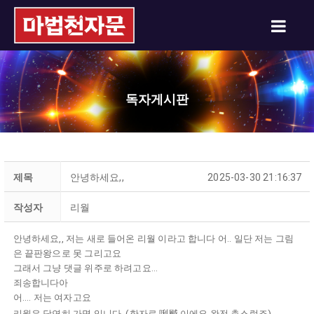
독자게시판
제목
안녕하세요,,
2025-03-30 21:16:37
작성자
리월
안녕하세요,, 저는 새로 들어온 리월 이라고 합니다 어.. 일단 저는 그림
은 끝판왕으로 못 그리고요
그래서 그냥 댓글 위주로 하려고요...
죄송합니다아
어.... 저는 여자고요
리월은 당연히 가명 입니다. (한자로 唎䬂 이에요 완전 촌스럽죠)