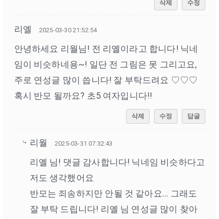
삭제
수정
리옐
2025-03-30 21:52:54
안녕하세요 리월님! 전 리옐이라고 합니다! 닉네
임이 비슷하네용~! 일단 전 그림은 못 그리고요,
주로 연성글 많이 씁니다! 잘 부탁드려요 ♡♡♡
혹시 반모 될까요? 초5 여자입니다!!
삭제
수정
답글
리월
2025-03-31 07:32:43
리옐 님! 댓글 감사합니다! 닉네임 비슷하다고
저도 생각했어요
반모는 죄송하지만 안될 것 같아요... 그래도
잘 부탁 드립니다! 리옐 님 연성글 많이 찾아