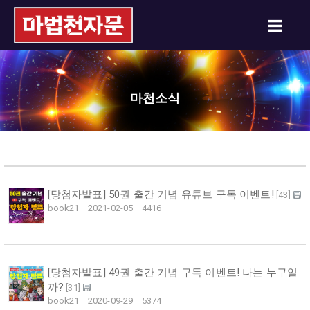
마천소식
[당첨자발표] 50권 출간 기념 유튜브 구독 이벤트!
[
43
]
book21
2021-02-05
4416
[당첨자발표] 49권 출간 기념 구독 이벤트! 나는 누구일
까?
[
31
]
book21
2020-09-29
5374