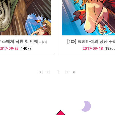
우스에게 닥친 첫 번째 ..
[1화] 크레타섬의 장난 꾸러기
[
26
]
2017-09-25
14073
2017-09-18
1920
|
|
1