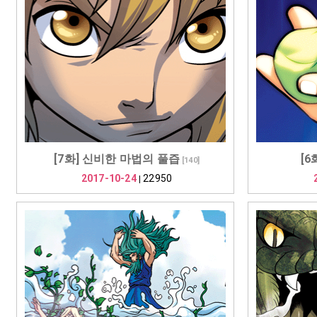
[7화] 신비한 마법의 풀즙
[
[
140
]
2017-10-24
22950
|