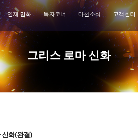
연재 만화
독자코너
마천소식
고객센터
그리스 로마 신화
 신화(완결)