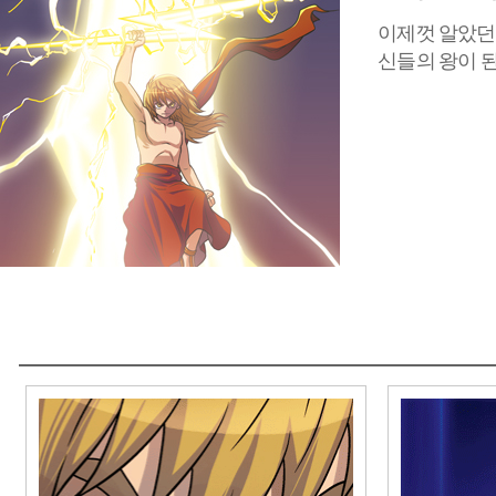
이제껏 알았던
신들의 왕이 