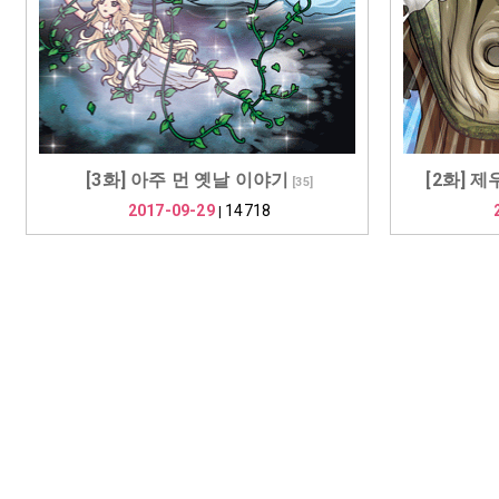
[3화] 아주 먼 옛날 이야기
[2화] 제
[
35
]
2017-09-29
14718
|