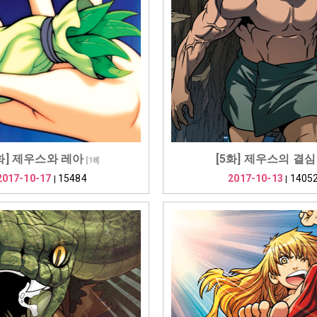
6화] 제우스와 레아
[5화] 제우스의 결심
[
18
]
2017-10-17
15484
2017-10-13
1405
|
|