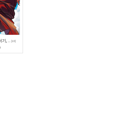
, ..
[
69
]
0