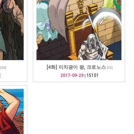
[4화] 미치광이 왕, 크로노스
[
20
]
[
15
]
2
2017-09-29
15101
|