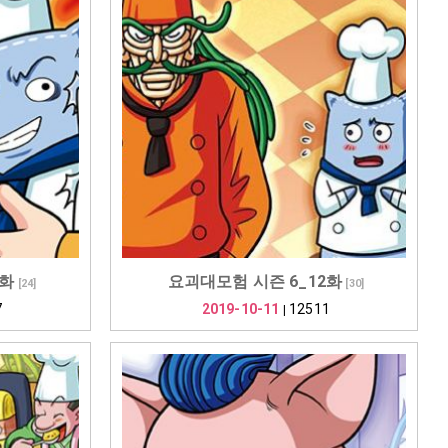
3화
요괴대모험 시즌 6_12화
[
24
]
[
30
]
7
2019-10-11
12511
|