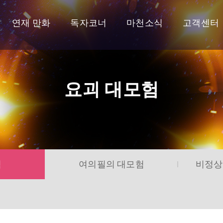
연재 만화
독자코너
마천소식
고객센터
요괴 대모험
험
여의필의 대모험
비정상