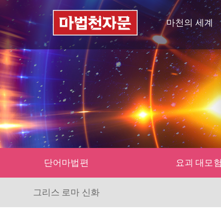
마천의 세계
단어마법편
요괴 대모
그리스 로마 신화