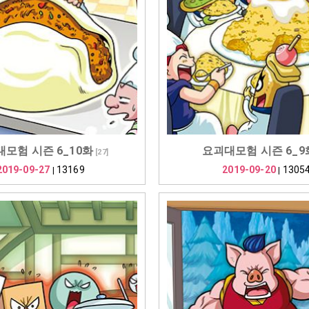
모험 시즌 6_10화
요괴대모험 시즌 6_9
[
27
]
2019-09-27
13169
2019-09-20
1305
|
|