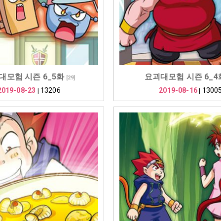
대모험 시즌 6_5화
요괴대모험 시즌 6_4
[
29
]
2019-08-23
13206
2019-08-16
1300
|
|