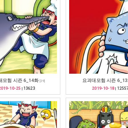
모험 시즌 6_14화
요괴대모험 시즌 6_1
[
29
]
2019-10-25
13623
2019-10-18
1255
|
|