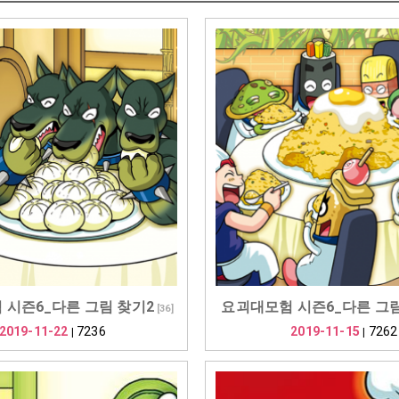
 시즌6_다른 그림 찾기2
요괴대모험 시즌6_다른 그림 
[
36
]
2019-11-22
7236
2019-11-15
7262
|
|