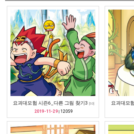
요괴대모험 시즌6_다른 그림 찾기3
요괴대모험
[
50
]
2019-11-29
12059
|