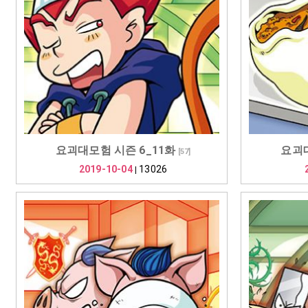
요괴대모험 시즌 6_11화
요괴대
[
57
]
2019-10-04
13026
|