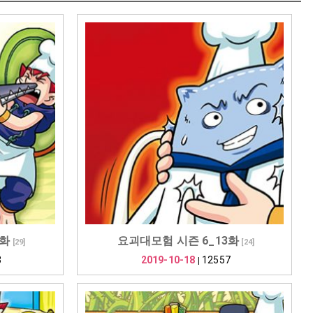
4화
요괴대모험 시즌 6_13화
[
29
]
[
24
]
3
2019-10-18
12557
|