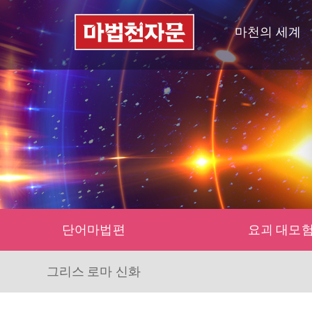
마천의 세계
단어마법편
요괴 대모
그리스 로마 신화