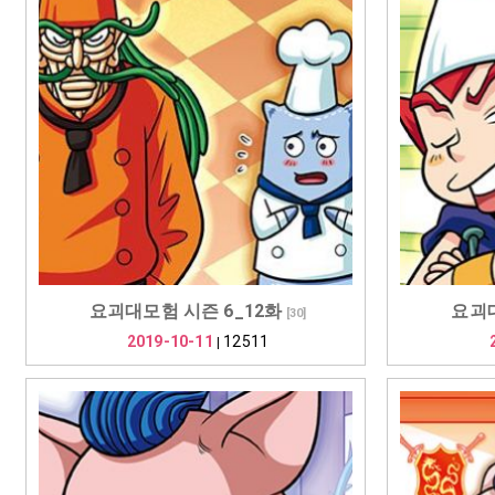
요괴대모험 시즌 6_12화
요괴대
[
30
]
2019-10-11
12511
|