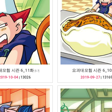
모험 시즌 6_11화
요괴대모험 시즌 6_1
[
57
]
2019-10-04
13026
2019-09-27
1316
|
|