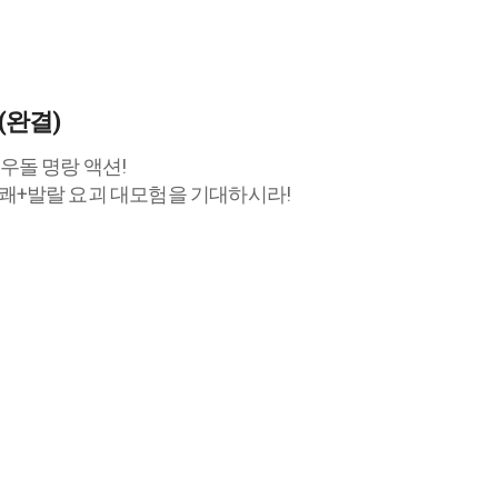
(완결)
우돌 명랑 액션!
쾌+발랄 요괴 대모험을 기대하시라!