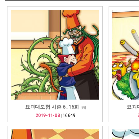
요괴대모험 시즌 6_16화
요괴대
[
88
]
2019-11-08
16649
|