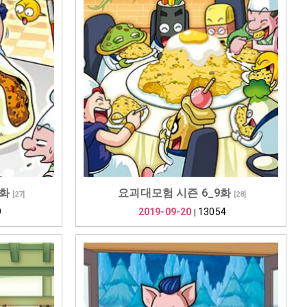
0화
요괴대모험 시즌 6_9화
[
27
]
[
28
]
9
2019-09-20
13054
|