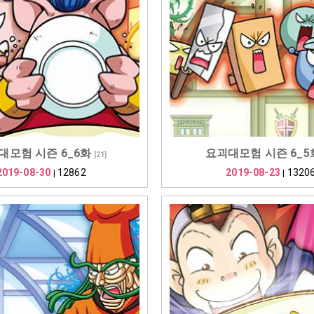
대모험 시즌 6_6화
요괴대모험 시즌 6_5
[
21
]
2019-08-30
12862
2019-08-23
1320
|
|