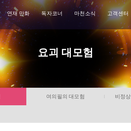
연재 만화
독자코너
마천소식
고객센터
요괴 대모험
험
여의필의 대모험
비정상