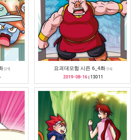
화
요괴대모험 시즌 6_4화
[
29
]
[
16
]
6
2019-08-16
13011
|