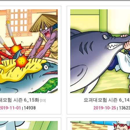
모험 시즌 6_15화
요괴대모험 시즌 6_1
[
33
]
2019-11-01
14938
2019-10-25
1362
|
|