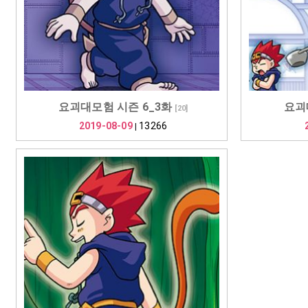
요괴대모험 시즌 6_3화
요괴
[
20
]
2019-08-09
13266
|