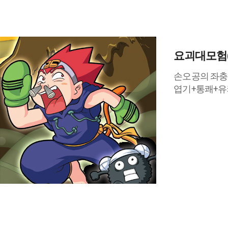
요괴대모험
손오공의 좌충
엽기+통쾌+유