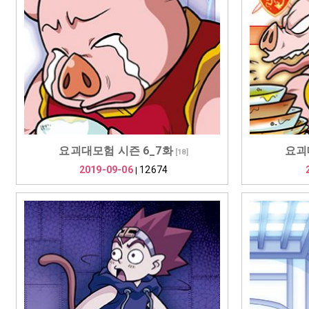
요괴대모험 시즌 6_7화
요괴
[
18
]
2019-09-06
12674
|