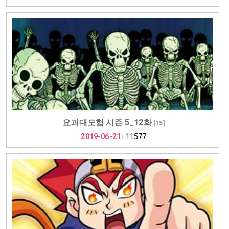
요괴대모험 시즌 5_12화
[
15
]
2019-06-21
11577
|