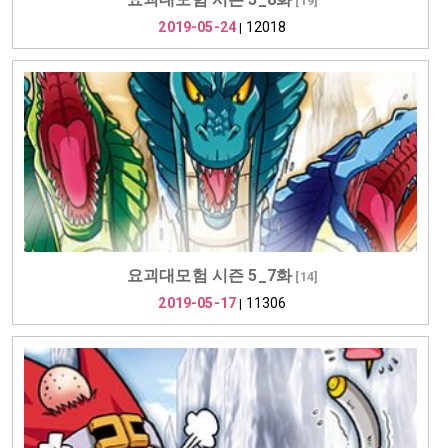
[
19
]
2019-05-24
12018
|
요괴대모험 시즌 5_7화
[
14
]
2019-05-17
11306
|