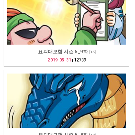
요괴대모험 시즌 5_9화
[
15
]
2019-05-31
12739
|
요괴대모험 시즌 5_8화