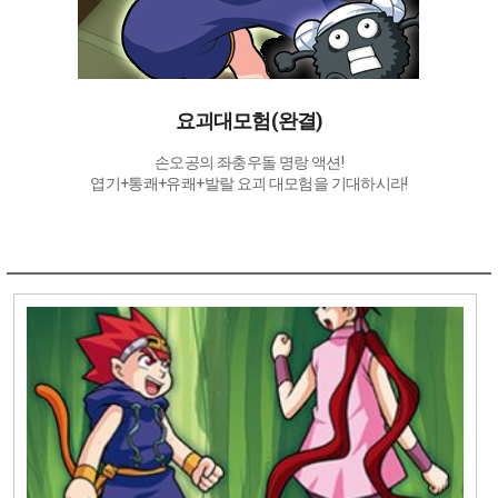
요괴대모험(완결)
손오공의 좌충우돌 명랑 액션!
엽기+통쾌+유쾌+발랄 요괴 대모험을 기대하시라!