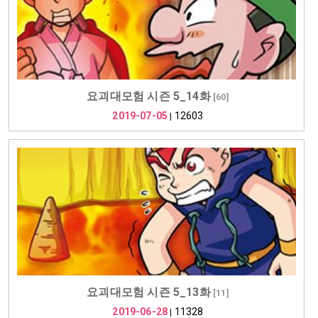
요괴대모험 시즌 5_14화
[
60
]
2019-07-05
12603
|
요괴대모험 시즌 5_13화
[
11
]
2019-06-28
11328
|