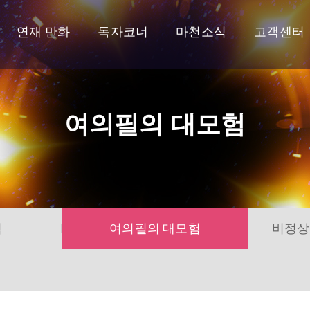
연재 만화
독자코너
마천소식
고객센터
여의필의 대모험
험
여의필의 대모험
비정상