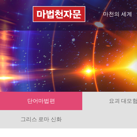
마천의 세계
단어마법편
요괴 대모
그리스 로마 신화