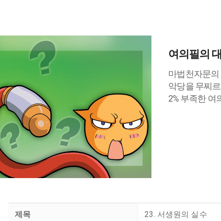
여의필의 대
마법천자문의 
악당을 무찌르
2% 부족한 여
제목
23. 서생원의 실수