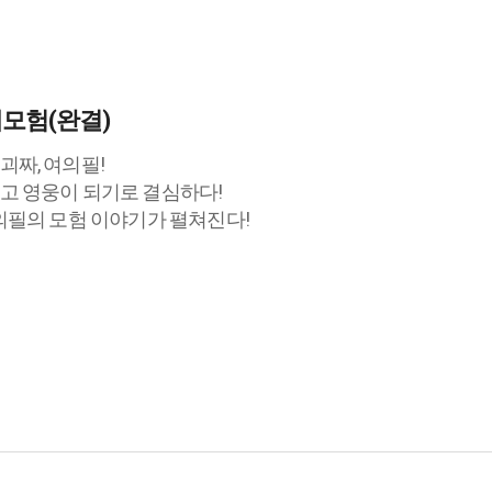
모험(완결)
괴짜, 여의필!
고 영웅이 되기로 결심하다!
의필의 모험 이야기가 펼쳐진다!