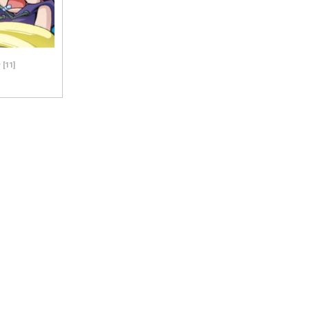
화
[
11
]