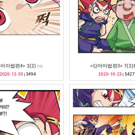
어마법편4> 2(2)
<단어마법편3> 7(2)
[
15
]
2020-12-30
3494
2020-10-23
5427
|
|