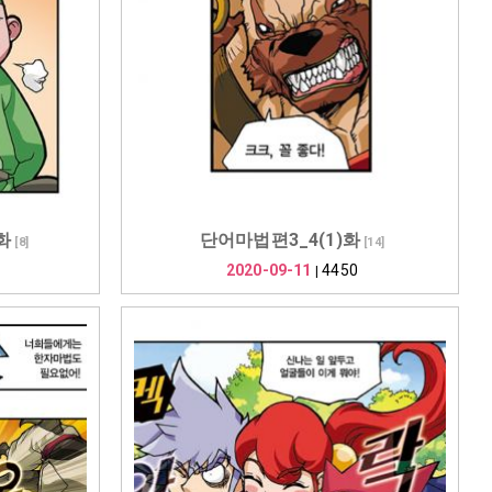
화
단어마법편3_4(1)화
[
8
]
[
14
]
2020-09-11
4450
|