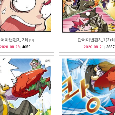
어마법편3_2화
단어마법편3_1(2)
[
12
]
2020-08-28
4059
2020-08-21
3887
|
|