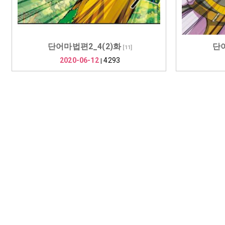
단어마법편2_4(2)화
단어
[
11
]
2020-06-12
4293
|