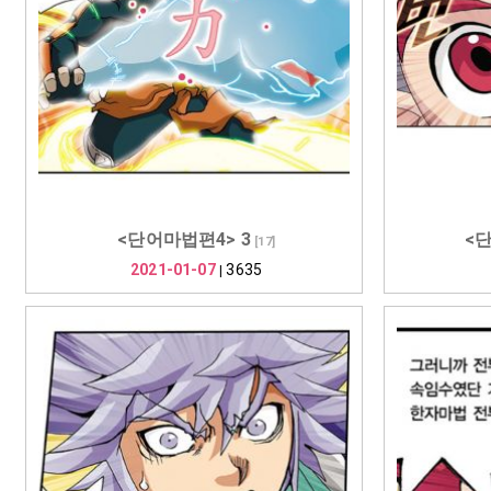
<단어마법편4> 3
<단
[
17
]
2021-01-07
3635
|