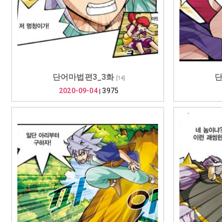
단어마법편3_3화
단
[
14
]
2020-09-04
3975
|