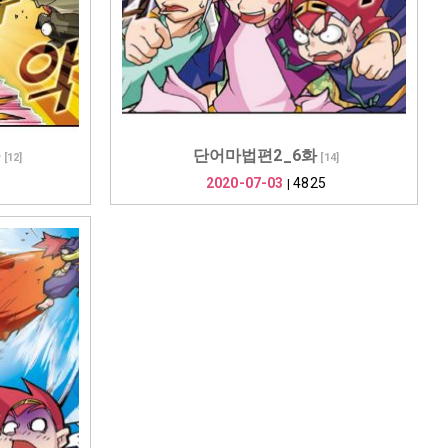
화
단어마법편2_6화
[
12
]
[
14
]
2020-07-03
4825
|