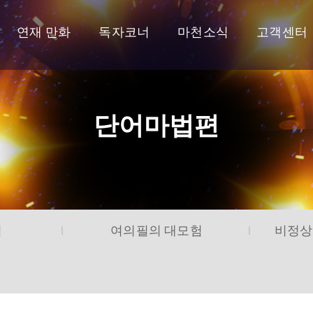
연재 만화
독자코너
마천소식
고객센터
단어마법편
험
여의필의 대모험
비정상