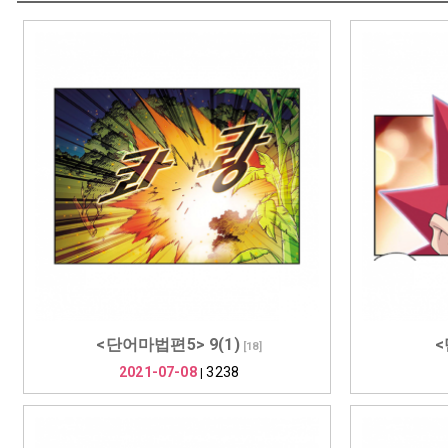
<단어마법편5> 9(1)
<
[
18
]
2021-07-08
3238
|