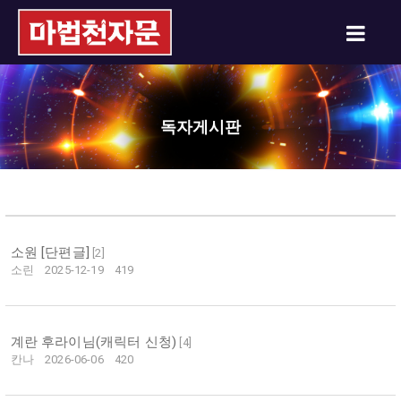
독자게시판
소원 [단편글]
[
2
]
소린
2025-12-19
419
계란 후라이님(캐릭터 신청)
[
4
]
칸나
2026-06-06
420