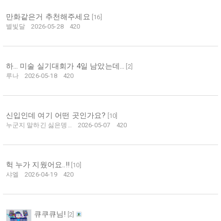
만화같은거 추천해주세요
[
16
]
별빛달
2026-05-28
420
하… 미술 실기대회가 4일 남았는데…
[
2
]
루나
2026-05-18
420
신입인데 여기 어떤 곳인가요?
[
10
]
누군지 말하긴 싫은뎅…
2026-05-07
420
헉 누가 지웠어요..!!
[
10
]
샤엘
2026-04-19
420
큐쿠큐님!
[
2
]