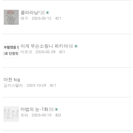
클라라님!
[
2
]
에구
2026-03-12
421
이게 무슨소링니 위키야
[
5
]
마르크
2026-02-28
421
마천 tcg
김카스텔라
2025-10-29
421
마법의 눈-1화
[
5
]
츠라
2026-05-10
422