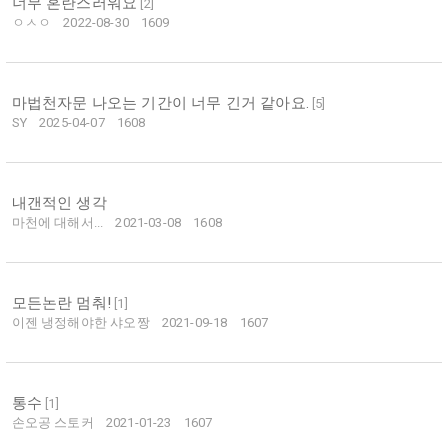
너무 혼란스러워요
[
2
]
ㅇㅅㅇ
2022-08-30
1609
마법천자문 나오는 기간이 너무 긴거 같아요.
[
5
]
SY
2025-04-07
1608
내갠적인 생각
마천에 대해서...
2021-03-08
1608
모든논란 멈춰!
[
1
]
이젠 냉정해야한 샤오짱
2021-09-18
1607
통수
[
1
]
손오공 스토커
2021-01-23
1607