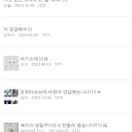
선율
2024-12-30
1372
저 궁금해여
[
3
]
은하수
2024-06-30
1371
자기소개
[
2
]
초코
2023-03-25
1371
트위터보는데 마천이 언급됏슨니다!
[
7
]
옼칵
2025-10-08
1370
해리의 생일!!!이라서 만들어 봤습니다!!
[
1
]
해리밖에 없다.
2025-02-28
1370