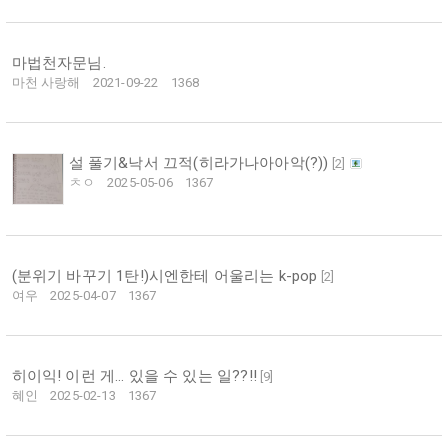
마법천자문님.
마천 사랑해
2021-09-22
1368
설 풀기&낙서 끄적(히라가나아아악(?))
[
2
]
ㅊㅇ
2025-05-06
1367
(분위기 바꾸기 1탄!)시엔한테 어울리는 k-pop
[
2
]
여우
2025-04-07
1367
히이익! 이런 게… 있을 수 있는 일??!!
[
9
]
혜인
2025-02-13
1367