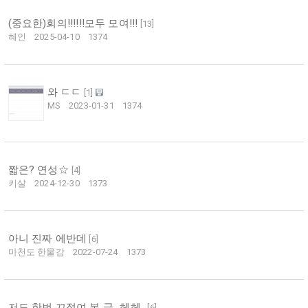
(중요한)회의!!!!!!모두 모여!!!
[
13
]
혜인
2025-04-10
1374
와 ㄷㄷ
[
1
]
MS
2023-01-31
1374
짧은? 연성☆
[
4
]
키살
2024-12-30
1373
아니 진짜 에반데
[
6
]
마천도 한물감
2022-07-24
1373
저도 한번 끄적여 본 글...헤헤..
[
6
]