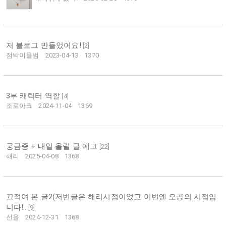
저 블로그 만들었어요!
[
2
]
점박이물범
2023-04-13
1370
3부 캐릭터 역할
[
4
]
조로아크
2024-11-04
1369
궁금증 + 내일 올릴 글 예고
[
22
]
해리
2025-04-08
1368
끄적여 본 글2(저번글은 해리시점이었고 이번엔 오공의 시점입
니다!..
[
9
]
선율
2024-12-31
1368