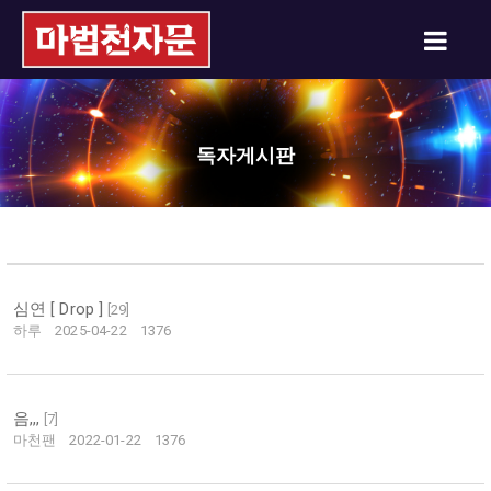
독자게시판
심연 [ Drop ]
[
29
]
하루
2025-04-22
1376
음,,,
[
7
]
마천팬
2022-01-22
1376