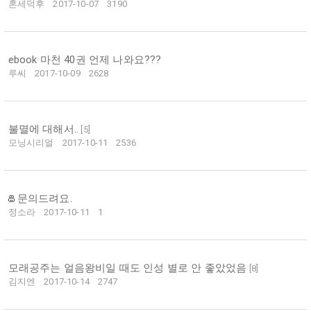
혼세덕후
2017-10-07
3190
ebook 마천 40권 언제 나와요???
루씨
2017-10-09
2628
불멸에 대해서..
[
5
]
모닝시리얼
2017-10-11
2536
문의드려요.
정소라
2017-10-11
1
모래공주는 얼음왕비일 때도 인성 별로 안 좋았었음
[
8
]
김지엔
2017-10-14
2747