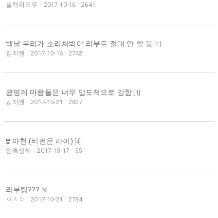
블랙위도우
2017-10-16
2641
백날 우리가 소리쳐봐야 리부트 절대 안 할 듯
[
1
]
김지엔
2017-10-16
2742
광명계 마왕들은 너무 압도적으로 강함
[
1
]
김지엔
2017-10-21
2827
마천 (비번은 라이)
[
4
]
암흑상제
2017-10-17
55
리부팅???
[
9
]
ㅇㅅㅇ
2017-10-21
2734