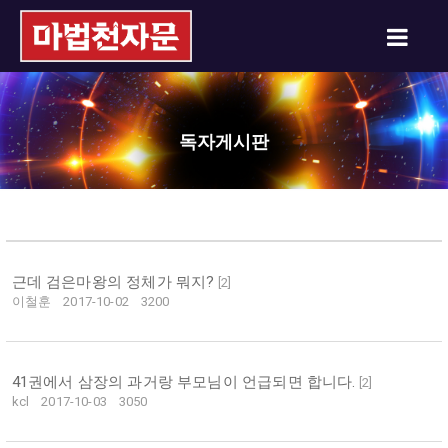
독자게시판
근데 검은마왕의 정체가 뭐지?
[
2
]
이철훈
2017-10-02
3200
41권에서 삼장의 과거랑 부모님이 언급되면 합니다.
[
2
]
kcl
2017-10-03
3050