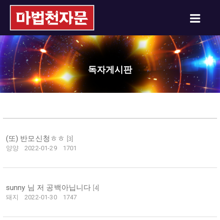
독자게시판
(또) 반모신청ㅎㅎ
[
3
]
양양
2022-01-29
1701
sunny 님 저 공백아닙니다
[
4
]
돼지
2022-01-30
1747