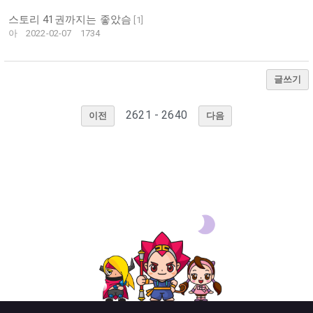
스토리 41권까지는 좋았슴
[
1
]
아
2022-02-07
1734
글쓰기
2621 - 2640
이전
다음