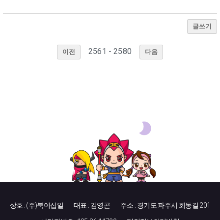
글쓰기
2561 - 2580
이전
다음
상호 : (주)북이십일
대표 : 김영곤
주소 : 경기도 파주시 회동길 201