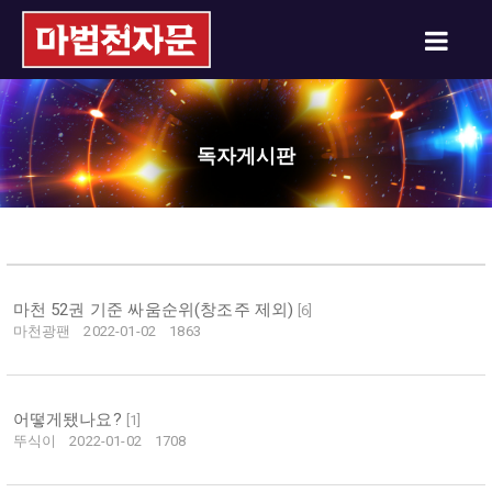
독자게시판
마천 52권 기준 싸움순위(창조주 제외)
[
6
]
마천광팬
2022-01-02
1863
어떻게됐나요?
[
1
]
뚜식이
2022-01-02
1708