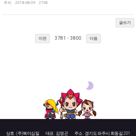
루씨
2018-08-09
2758
글쓰기
3781 - 3800
이전
다음
상호 : (주)북이십일
대표 : 김영곤
주소 : 경기도 파주시 회동길 201