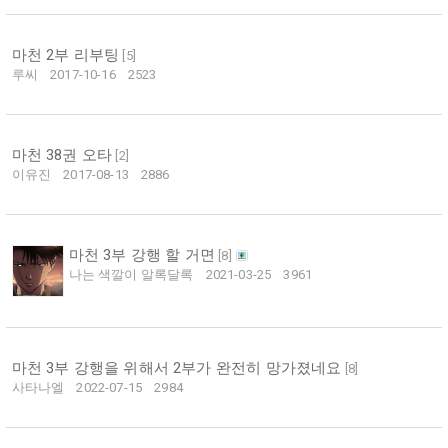
마천 2부 리부팅
[
5
]
루씨
2017-10-16
2523
마천 38권 오타
[
2
]
이유진
2017-08-13
2886
마천 3부 강행 할 거면
[
8
]
나는 색깔이 알록달록
2021-03-25
3961
마천 3부 강행을 위해서 2부가 완전히 망가졌네요
[
8
]
사타나엘
2022-07-15
2984