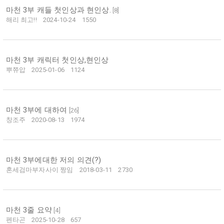
마천 3부 캐들 첫인상과 현인상.
[
8
]
해리 최고!!
2024-10-24
1550
마천 3부 캐릭터 첫인상,현인상
뿌쮸압
2025-01-06
1124
마천 3부에 대하여
[
26
]
창조주
2020-08-13
1974
마천 3부에대한 저의 의견(?)
혼세검마부자사이 짱임
2018-03-11
2730
마천 3줄 요약
[
4
]
펜타곤
2025-10-28
657