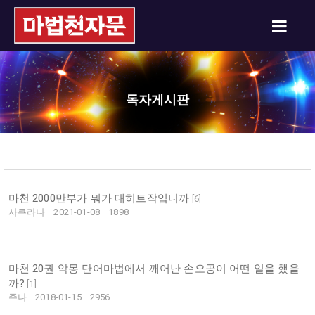
독자게시판
마천 2000만부가 뭐가 대히트작입니까
[
6
]
사쿠라나
2021-01-08
1898
마천 20권 악몽 단어마법에서 깨어난 손오공이 어떤 일을 했을
까?
[
1
]
주나
2018-01-15
2956