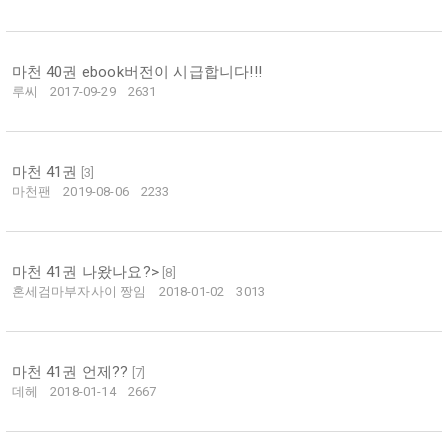
마천 40권 ebook버전이 시급합니다!!!
루씨
2017-09-29
2631
마천 41권
[
3
]
마천팬
2019-08-06
2233
마천 41권 나왔나요?>
[
8
]
혼세검마부자사이 짱임
2018-01-02
3013
마천 41권 언제??
[
7
]
데헤
2018-01-14
2667