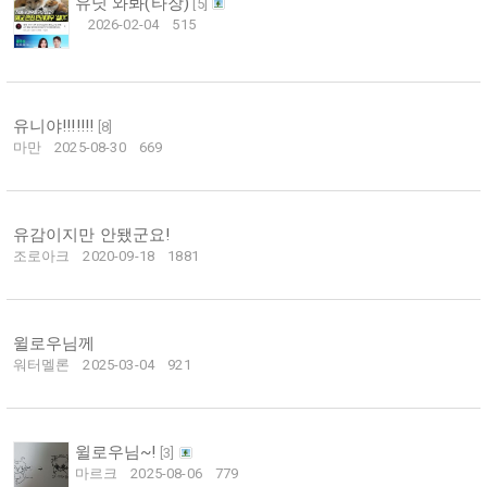
유닛 와봐(타장)
[
5
]
2026-02-04
515
유니야!!!!!!!
[
8
]
마만
2025-08-30
669
유감이지만 안됐군요!
조로아크
2020-09-18
1881
윌로우님께
워터멜론
2025-03-04
921
윌로우님~!
[
3
]
마르크
2025-08-06
779