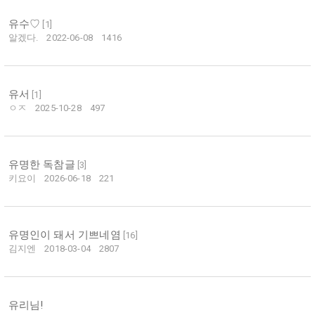
유수♡
[
1
]
알겠다.
2022-06-08
1416
유서
[
1
]
ㅇㅈ
2025-10-28
497
유명한 독참글
[
3
]
키요이
2026-06-18
221
유명인이 돼서 기쁘네염
[
16
]
김지엔
2018-03-04
2807
유리님!