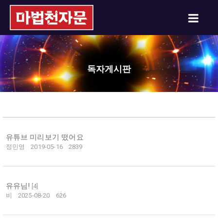
독자게시판
유튜브 미리보기 떴어요
정민영
2019-05-16
2839
유유님!
[
4
]
비
2025-08-20
626