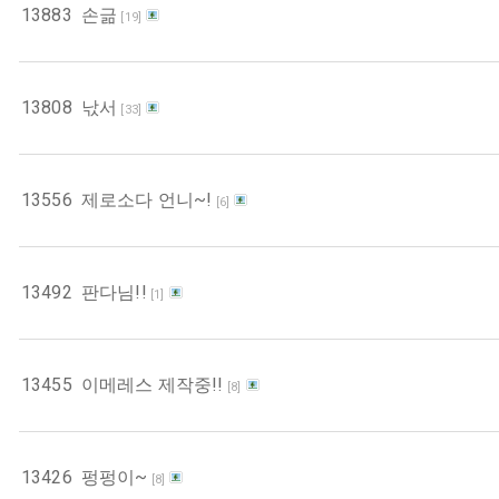
13883
손긂
[
19
]
13808
낛서
[
33
]
13556
제로소다 언니~!
[
6
]
13492
판다님!!
[
1
]
13455
이메레스 제작중!!
[
8
]
13426
펑펑이~
[
8
]