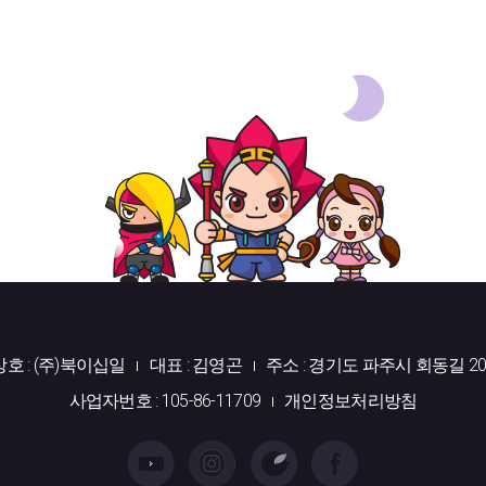
상호 : (주)북이십일
대표 : 김영곤
주소 : 경기도 파주시 회동길 20
사업자번호 : 105-86-11709
개인정보처리방침