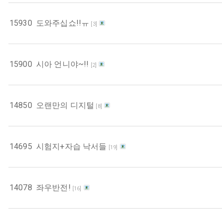
15930
도와주십쇼!!ㅠ
[
3
]
15900
시아 언니야~!!
[
2
]
14850
오랜만의 디지털
[
8
]
14695
시험지+자습 낙서들
[
19
]
14078
좌우반전!
[
16
]