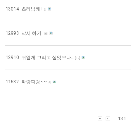
13014
츠라님께!
[
2
]
12993
낙서 하기
[
10
]
12910
귀엽게 그리고 싶엇으나...
[
12
]
11632
파랑파랑~~
[
4
]
131