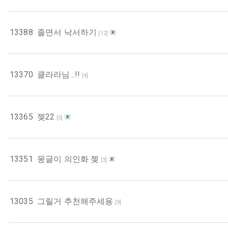
13388
졸면서 낙서하기
[
12
]
13370
클라라님...!!
[
4
]
13365
젲22
[
5
]
13351
몽글이 의인화 젲
[
3
]
13035
그릴거 추천해주세용
[
9
]