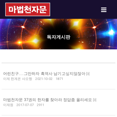
독자게시판
어린친구……그만하자 흑역사 남기고싶지않잖아
[
3
]
이제 한계온 샤오짱
2021-10-02
1871
마법천자문 37권의 한자를 찾아라 정답좀 올리세요
[
3
]
이재원
2017-07-07
2911