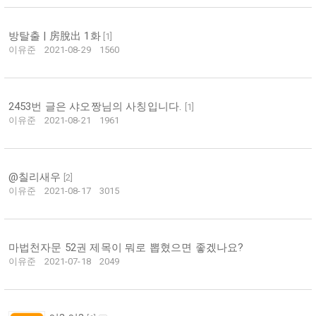
방탈출 | 房脫出 1화
[
1
]
이유준
2021-08-29
1560
2453번 글은 샤오짱님의 사칭입니다.
[
1
]
이유준
2021-08-21
1961
@칠리새우
[
2
]
이유준
2021-08-17
3015
마법천자문 52권 제목이 뭐로 뽑혔으면 좋겠나요?
이유준
2021-07-18
2049