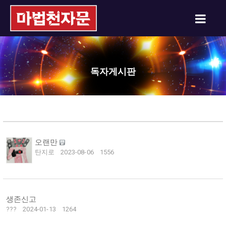
독자게시판
오랜만
탄지로
2023-08-06
1556
생존신고
???
2024-01-13
1264