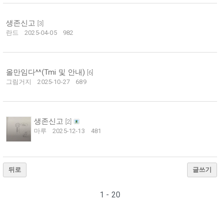
생존신고
[
3
]
란드
2025-04-05
982
올만임다^^(Tmi 및 안내)
[
6
]
그림거지
2025-10-27
689
생존신고
[
2
]
마루
2025-12-13
481
뒤로
글쓰기
1 - 20