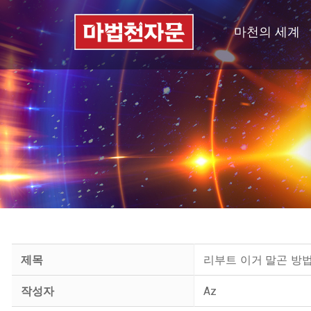
마천의 세계
제목
리부트 이거 말곤 방
작성자
Az