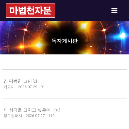
독자게시판
걍 평범한 고민
[
2
]
키요이
2026-07-29
91
제 성격을 고치고 싶은데...
[
16
]
망고슬러시
2026-07-27
110