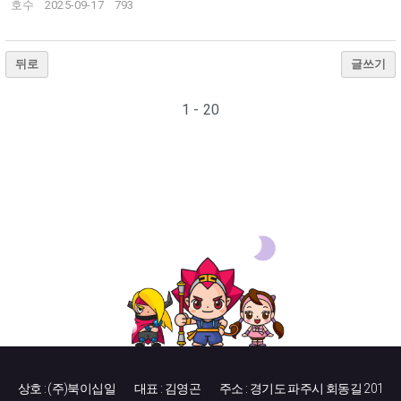
호수
2025-09-17
793
뒤로
글쓰기
1 - 20
상호 : (주)북이십일
대표 : 김영곤
주소 : 경기도 파주시 회동길 201