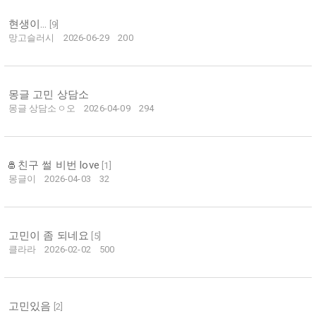
현생이...
[
9
]
망고슬러시
2026-06-29
200
몽글 고민 상담소
몽글 상담소ㅇ오
2026-04-09
294
친구 썰 비번 love
[
1
]
몽글이
2026-04-03
32
고민이 좀 되네요
[
5
]
클라라
2026-02-02
500
고민있음
[
2
]