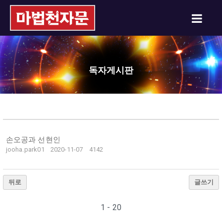
독자게시판
손오공과 선현인
jooha.park01
2020-11-07
4142
뒤로
글쓰기
1 - 20