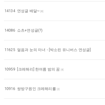
14134
연성글 배달~
[
8
]
14086
쇼츠+연성글(?)
11625
얼음과 눈의 마녀 - [박소린 유니버스 연성글]
10959
[크레해리] 한여름 밤의 꿈
[
4
]
10916
쌍방구원인 크레해리를
[
2
]