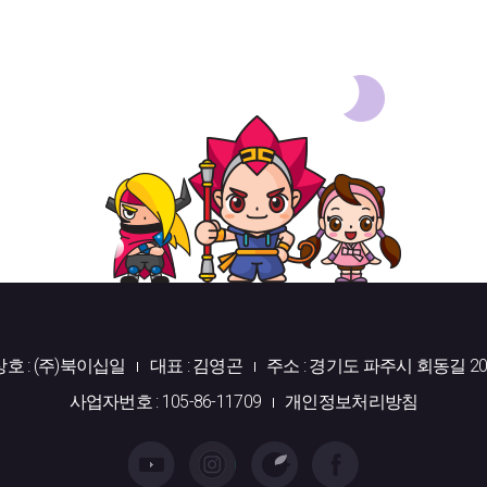
상호 : (주)북이십일
대표 : 김영곤
주소 : 경기도 파주시 회동길 20
사업자번호 : 105-86-11709
개인정보처리방침