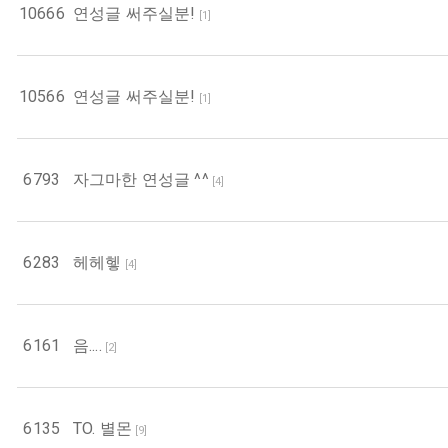
10666
연성글 써주실분!
[
1
]
10566
연성글 써주실분!
[
1
]
6793
자그마한 연성글 ^^
[
4
]
6283
헤헤헿
[
4
]
6161
음....
[
2
]
6135
TO. 별몬
[
9
]