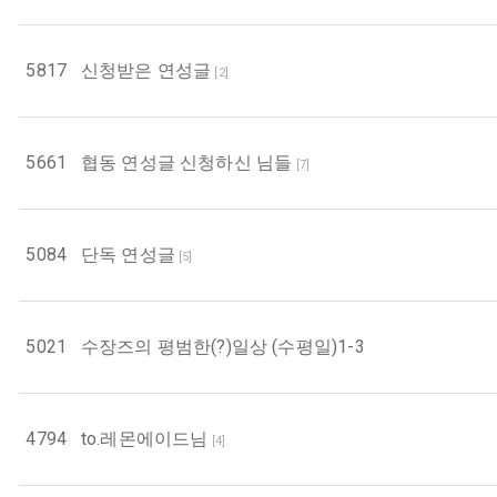
5817
신청받은 연성글
[
2
]
5661
협동 연성글 신청하신 님들
[
7
]
5084
단독 연성글
[
5
]
5021
수장즈의 평범한(?)일상 (수평일)1-3
4794
to.레몬에이드님
[
4
]