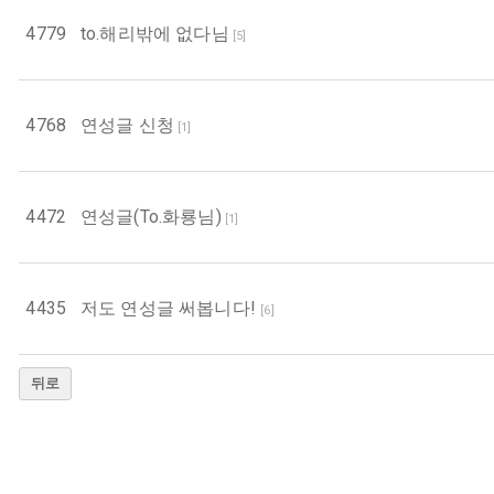
4779
to.해리밖에 없다님
[
5
]
4768
연성글 신청
[
1
]
4472
연성글(To.화룡님)
[
1
]
4435
저도 연성글 써봅니다!
[
6
]
뒤로