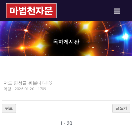
독자게시판
저도 연성글 써봅니다!
[
6
]
악깽
2025-01-20
1709
뒤로
글쓰기
1 - 20