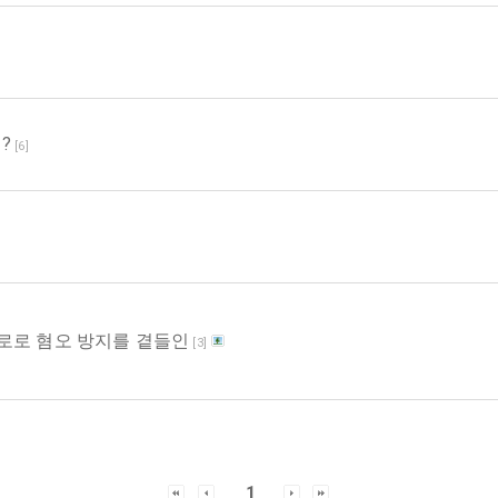
?
[
6
]
로로 혐오 방지를 곁들인
[
3
]
1