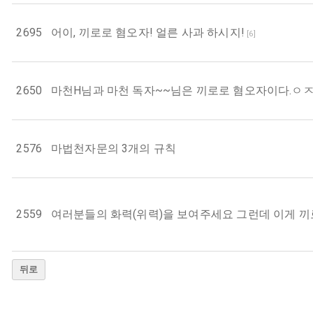
2695
어이, 끼로로 혐오자! 얼른 사과 하시지!
[
6
]
2650
마천H님과 마천 독자~~님은 끼로로 혐오자이다.ㅇㅈ
2576
마법천자문의 3개의 규칙
2559
여러분들의 화력(위력)을 보여주세요 그런데 이게 끼
뒤로