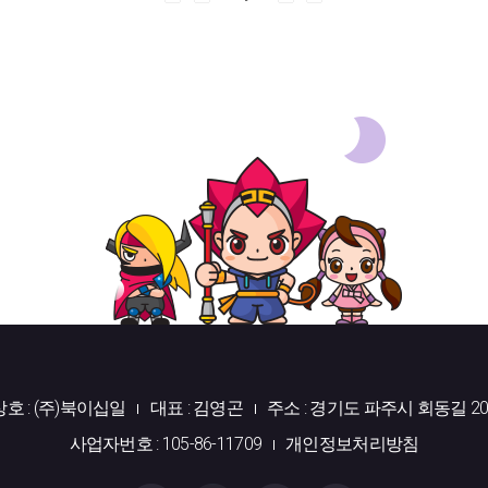
상호 : (주)북이십일
대표 : 김영곤
주소 : 경기도 파주시 회동길 20
사업자번호 : 105-86-11709
개인정보처리방침