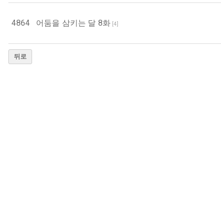
4864
어둠을 삼키는 달 8화
[
4
]
뒤로