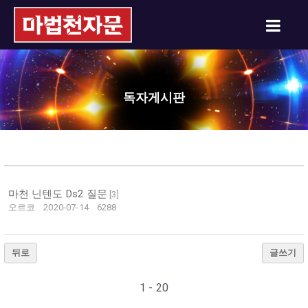
독자게시판
마천 닌텐도 Ds2 질문
[
3
]
오르코
2020-07-14
6288
뒤로
글쓰기
1 - 20