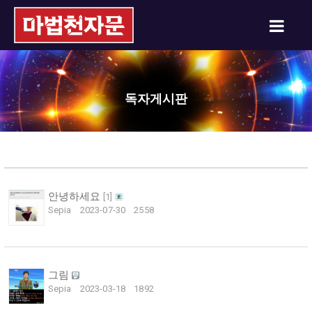
독자게시판
안녕하세요
[
1
]
Sepia
2023-07-30
2558
그림
Sepia
2023-03-18
1892