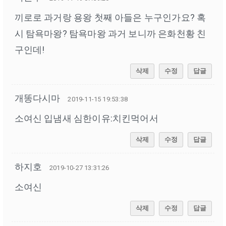
끼로로 과거랑 용왕 첫째 아들은 누구인가요? 혹
시 탐욕마왕? 탐욕마왕 과거 보니까 은화천황 친
구인데!
삭제
수정
답글
개똥다시마
2019-11-15 19:53:38
소여신 입냄새 심한이유:치킨먹어서
삭제
수정
답글
하지호
2019-10-27 13:31:26
소여신
삭제
수정
답글