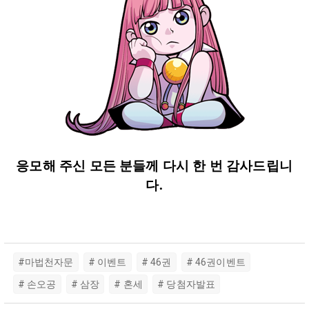
응모해 주신 모든 분들께 다시 한 번 감사드립니
다.
#마법천자문
# 이벤트
# 46권
# 46권이벤트
# 손오공
# 삼장
# 혼세
# 당첨자발표