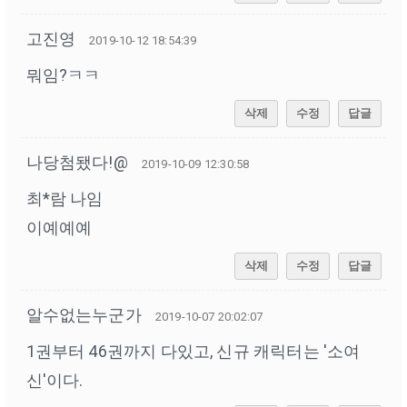
고진영
2019-10-12 18:54:39
뭐임?ㅋㅋ
삭제
수정
답글
나당첨됐다!@
2019-10-09 12:30:58
최*람 나임
이예예예
삭제
수정
답글
알수없는누군가
2019-10-07 20:02:07
1권부터 46권까지 다있고, 신규 캐릭터는 '소여
신'이다.