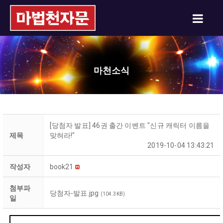
마천소식
[당첨자 발표] 46권 출간 이벤트 "신규 캐릭터 이름을
제목
맞혀라!"
2019-10-04 13:43:21
작성자
book21
첨부파
당첨자-발표.jpg
(104.3KB)
일