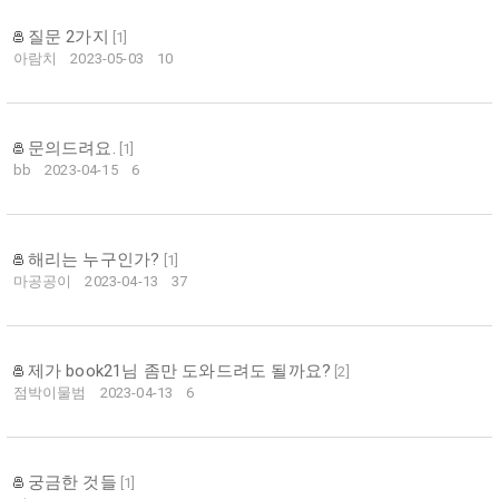
질문 2가지
[
1
]
아람치
2023-05-03
10
문의드려요.
[
1
]
bb
2023-04-15
6
해리는 누구인가?
[
1
]
마공공이
2023-04-13
37
제가 book21님 좀만 도와드려도 될까요?
[
2
]
점박이물범
2023-04-13
6
궁금한 것들
[
1
]