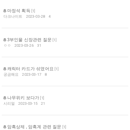
마정석 획득
[
1
]
다크나이트
2023-03-28
4
3부인물 신장관련 질문
[
1
]
ㅇㅇ
2023-03-26
31
캐릭터 카드가 섞였어요
[
1
]
궁금해요
2023-03-17
8
나무위키 보다가
[
1
]
시리얼
2023-03-15
21
암흑상제 , 암흑계 관련 질문
[
1
]