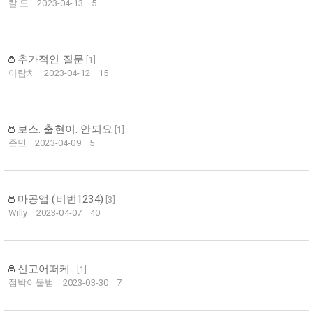
칼 도
2023-04-13
5
추가적인 질문
[
1
]
아람치
2023-04-12
15
보스. 출현이. 안되요
[
1
]
준민
2023-04-09
5
마공앱 (비번1234)
[
3
]
Willy
2023-04-07
40
신고어떠케..
[
1
]
점박이물범
2023-03-30
7