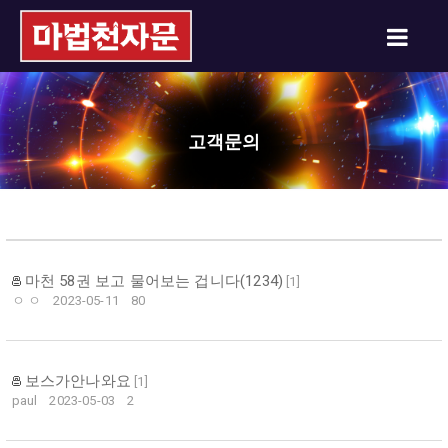
고객문의
마천 58권 보고 물어보는 겁니다(1234)
[
1
]
ㅇ ㅇ
2023-05-11
80
보스가안나와요
[
1
]
paul
2023-05-03
2