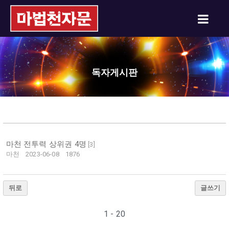
독자게시판
마천 전투력 상위권 4명
[
3
]
마천
2023-06-08
1876
뒤로
글쓰기
1 - 20