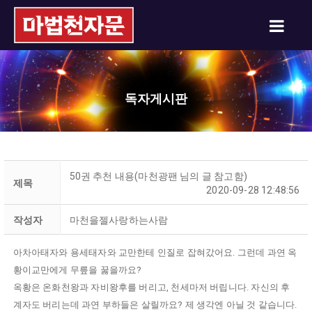
독자게시판
50권 추천 내용(마천광팬 님의 글 참고함)
제목
2020-09-28 12:48:56
작성자
마천을젤사랑하는사람
아차아태자와 용세태자와 교만한테 인질로 잡혀갔어요. 그런데 과연 옥
황이교만에게 무릎을 꿇을까요?
옥황은 온화천왕과 자비왕후를 버리고, 천세마저 버립니다. 자신의 후
계자도 버리는데 과연 부하들은 살릴까요? 제 생각엔 아닐 것 같습니다.