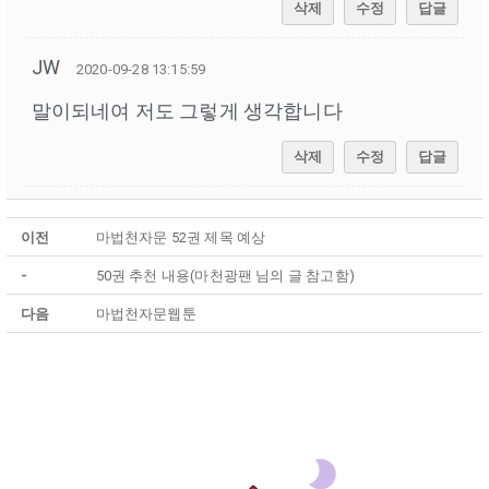
삭제
수정
답글
JW
2020-09-28 13:15:59
말이되네여 저도 그렇게 생각합니다
삭제
수정
답글
이전
마법천자문 52권 제목 예상
-
50권 추천 내용(마천광팬 님의 글 참고함)
다음
마법천자문웹툰