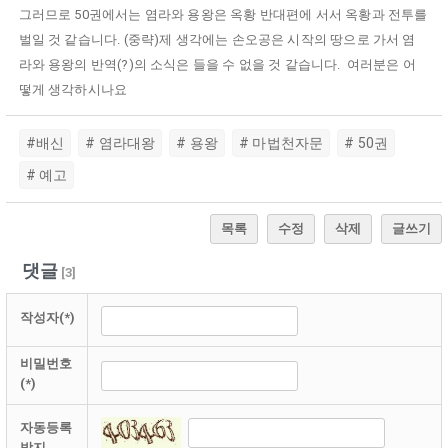
그러므로 50권에서는 염라와 용왕은 옥황 반대편에 서서 옥황과 전투를
벌일 것 같습니다. (중략)제 생각에는 손오공은 시작의 땅으로 가서 염
라와 용왕의 반역(?)의 소식은 들을 수 없을 것 같습니다. 여러분은 어
떻게 생각하시나요
#배신
# 염라대왕
# 용왕
# 마법천자문
# 50권
# 예고
목록
수정
삭제
글쓰기
댓글
[
3
]
작성자(*)
비밀번호
(*)
자동등록
방지