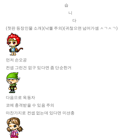
습
니
다
(첫판 등장인물 소개)(낙퀄 주의
)(귀찮으면 넘어가셈 ㅅㄱㅅㄱ)
먼저 손오공
컨셉 그런건 없구 있다면 좀 단순한거
다음으로 옥동자
코에 충격받을 수 있음 주의
마찬가지로 컨셉 없는데 있다면 미션충