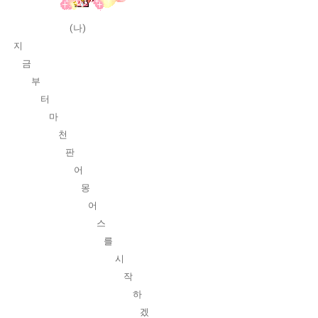
(나)
지
금
부
터
마
천
판
어
몽
어
스
를
시
작
하
겠