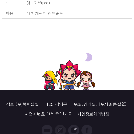
-
맛보기^^(pro)
다음
마천 캐릭터 전투순위
상호 : (주)북이십일
대표 : 김영곤
주소 : 경기도 파주시 회동길 201
사업자번호 : 105-86-11709
개인정보처리방침