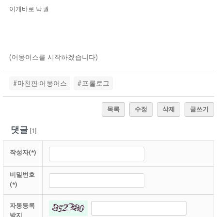
이게바로 낙퀄
(어몽어스를 시작하겠습니다)
#마천판 어몽어스
#프롤로그
목록
수정
삭제
글쓰기
댓글
[
1
]
작성자(*)
비밀번호
(*)
자동등록
방지