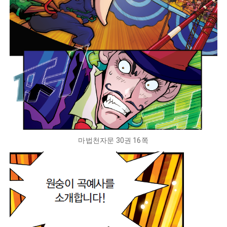
마법천자문 30권 16쪽